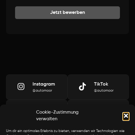
Jetzt bewerben
Alternative:
Instagram
TikTok
@automoor
@automoor
YouTube
LinkedIn
Cookie-Zustimmung
@automoor
@automoor
verwalten
Um dir ein optimales Erlebnis zu bieten, verwenden wir Technologien wie