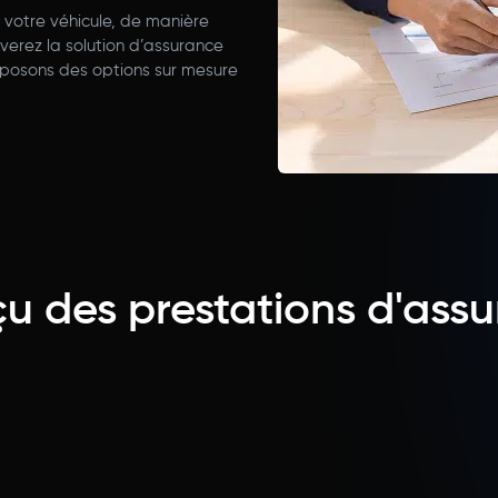
votre véhicule, de manière
verez la solution d’assurance
oposons des options sur mesure
u des prestations d'ass
Casco complète (y compris casco
partielle)
Couvre les dommages causés à votre propre
véhicule par des facteurs externes et les