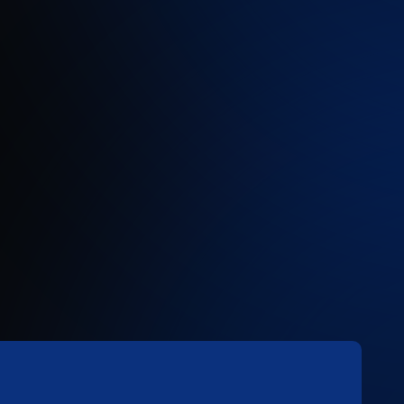
Bris de glace, y compris les
phares
Comprend les dommages aux fenêtres et aux
phares.