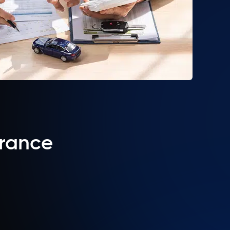
urance
Faible franchise
1000 CHF pour les dommages casco ; pas de
franchise pour les cas de responsabilité civile.