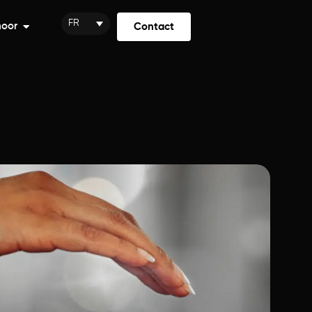
FR
moor
Contact