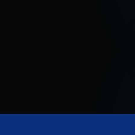
dommages que vous avez vous-même causés.
Y compris la négligence grave
Protection en cas d’erreur ou d’inattention au
volant.