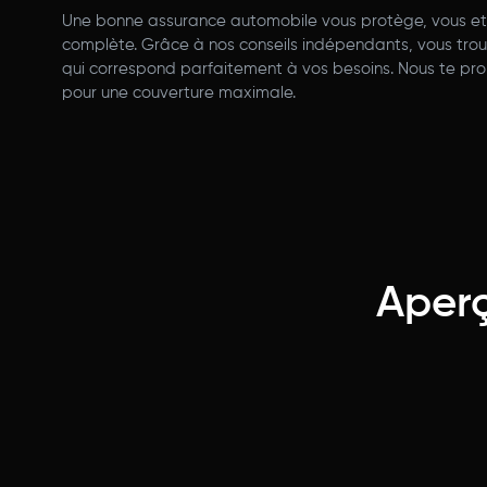
Une bonne assurance automobile vous protège, vous et 
complète. Grâce à nos conseils indépendants, vous trou
qui correspond parfaitement à vos besoins. Nous te pr
pour une couverture maximale.
Aperç
Responsabilité civile moteur
Couvre les dommages causés aux tiers, aux
personnes et aux animaux.