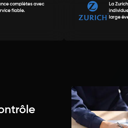
rance complètes avec
La Zuric
vice fiable.
individue
large év
ontrôle