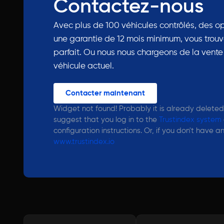
Contactez-nous
Avec plus de 100 véhicules contrôlés, des op
une garantie de 12 mois minimum, vous trouv
parfait. Ou nous nous chargeons de la vente
véhicule actuel.
Contacter maintenant
Widget not found! Probably it is already deleted o
suggest that you log in to the
Trustindex system
configuration instructions. Or, if you don't have 
www.trustindex.io