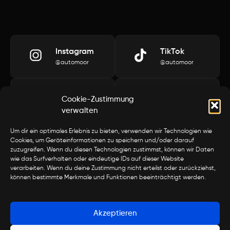
Instagram
TikTok
@automoor
@automoor
YouTube
LinkedIn
Cookie-Zustimmung
@automoor
@automoor
verwalten
Um dir ein optimales Erlebnis zu bieten, verwenden wir Technologien wie
Öffnungszeiten
Kontakt
Cookies, um Geräteinformationen zu speichern und/oder darauf
zuzugreifen. Wenn du diesen Technologien zustimmst, können wir Daten
Montag bis
Samstag
Telefon
E-Mail
wie das Surfverhalten oder eindeutige IDs auf dieser Website
Freitag
09:00 – 16:00
043 477 19 50
info@automoor.c
verarbeiten. Wenn du deine Zustimmung nicht erteilst oder zurückziehst,
09:00 – 12:00
Adresse
können bestimmte Merkmale und Funktionen beeinträchtigt werden.
13:00 – 19:00
Laubisrütistrasse 42
8712 Stäfa
Akzeptieren
Copyright © 2025 automoor