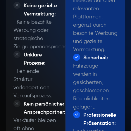
Inserate auf allen
Keine gezielte
relevanten
Vermarktung:
Plattformen,
Keine bezahlte
ergänzt durch
Werbung oder
bezahlte Werbung
strategische
und gezielte
Zielgruppenansprache.
Vermarktung.
Unklare
Sicherheit:
Prozesse:
Fahrzeuge
Fehlende
werden in
Struktur
gesicherten,
verlängert den
geschlossenen
Verkaufsprozess.
Räumlichkeiten
Kein persönlicher
gelagert.
Ansprechpartner:
Professionelle
Verkäufer bleiben
Präsentation:
oft ohne