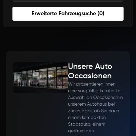
Erweiterte Fahrzeugsuche (0)
Unsere Auto
Occasionen
Wir präsentieren Ihnen
eine sorgfältig kuratierte
Auswahl an Occasionen in
unserem Autohaus bei
Zürich. Egal, ob Sie nach
einem kompakten
Stadtauto, einem
geräumigen