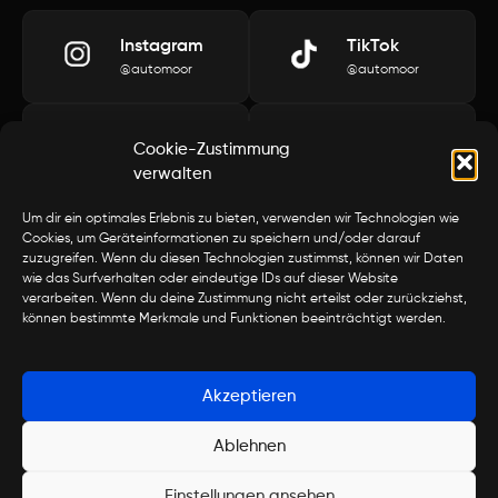
Instagram
TikTok
@automoor
@automoor
YouTube
LinkedIn
Cookie-Zustimmung
@automoor
@automoor
verwalten
Um dir ein optimales Erlebnis zu bieten, verwenden wir Technologien wie
Öffnungszeiten
Kontakt
Cookies, um Geräteinformationen zu speichern und/oder darauf
zuzugreifen. Wenn du diesen Technologien zustimmst, können wir Daten
Montag bis
Samstag
Telefon
E-Mail
wie das Surfverhalten oder eindeutige IDs auf dieser Website
Freitag
09:00 – 16:00
043 477 19 50
info@automoor.c
verarbeiten. Wenn du deine Zustimmung nicht erteilst oder zurückziehst,
09:00 – 12:00
Adresse
können bestimmte Merkmale und Funktionen beeinträchtigt werden.
13:00 – 19:00
Laubisrütistrasse 42
8712 Stäfa
Akzeptieren
Copyright © 2025 automoor
Ablehnen
AGB
Datenschutz
Impressum
Einstellungen ansehen