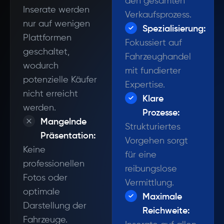
den gesamten
Inserate werden
Verkaufsprozess.
nur auf wenigen
Spezialisierung:
Plattformen
Fokussiert auf
geschaltet,
Fahrzeughandel
wodurch
mit fundierter
potenzielle Käufer
Expertise.
nicht erreicht
Klare
werden.
Prozesse:
Mangelnde
Strukturiertes
Präsentation:
Vorgehen sorgt
Keine
für eine
professionellen
reibungslose
Fotos oder
Vermittlung.
optimale
Maximale
Darstellung der
Reichweite:
Fahrzeuge.