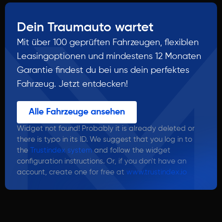
Dein Traumauto wartet
Mit über 100 geprüften Fahrzeugen, flexiblen
Leasingoptionen und mindestens 12 Monaten
Garantie findest du bei uns dein perfektes
Fahrzeug. Jetzt entdecken!
Alle Fahrzeuge ansehen
Widget not found! Probably it is already deleted or
there is typo in its ID. We suggest that you log in to
the
Trustindex system
and follow the widget
configuration instructions. Or, if you don't have an
account, create one for free at
www.trustindex.io