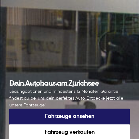
Dein Autohaus am Zürichsee
Mit über 100 geprüften Fahrzeugen, flexiblen
Leasingoptionen und mindestens 12 Monaten Garantie
findest du bei uns dein perfektes Auto. Entdecke jetzt alle
unsere Fahrzeuge!
Fahrzeuge ansehen
Fahrzeug verkaufen